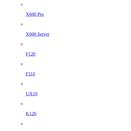
X600 Pro
X600 Server
F120
F110
UX10
K120