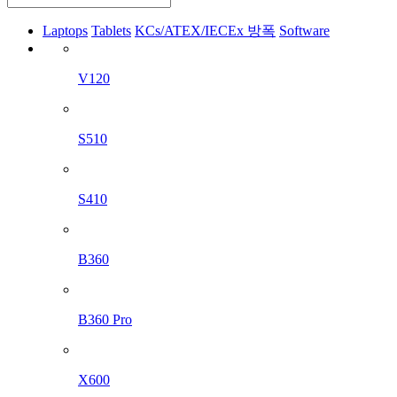
Laptops
Tablets
KCs/ATEX/IECEx 방폭
Software
V120
S510
S410
B360
B360 Pro
X600